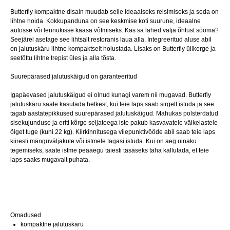
Butterfly kompaktne disain muudab selle ideaalseks reisimiseks ja seda on
lihtne hoida. Kokkupanduna on see keskmise koti suurune, ideaalne
autosse või lennukisse kaasa võtmiseks. Kas sa lähed välja õhtust sööma?
Seejärel asetage see lihtsalt restoranis laua alla. Integreeritud aluse abil
on jalutuskäru lihtne kompaktselt hoiustada. Lisaks on Butterfly ülikerge ja
seetõttu lihtne trepist üles ja alla tõsta.
Suurepärased jalutuskäigud on garanteeritud
Igapäevased jalutuskäigud ei olnud kunagi varem nii mugavad. Butterfly
jalutuskäru saate kasutada hetkest, kui teie laps saab sirgelt istuda ja see
tagab aastatepikkused suurepärased jalutuskäigud. Mahukas polsterdatud
sisekujunduse ja eriti kõrge seljatoega iste pakub kasvavatele väikelastele
õiget tuge (kuni 22 kg). Kiirkinnitusega viiepunktivööde abil saab teie laps
kiiresti mänguväljakule või istmele tagasi istuda. Kui on aeg uinaku
tegemiseks, saate istme peaaegu täiesti tasaseks taha kallutada, et teie
laps saaks mugavalt puhata.
Omadused
kompaktne jalutuskäru