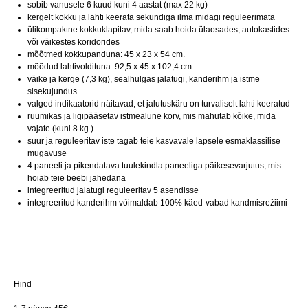
sobib vanusele 6 kuud kuni 4 aastat (max 22 kg)
kergelt kokku ja lahti keerata sekundiga ilma midagi reguleerimata
ülikompaktne kokkuklapitav, mida saab hoida ülaosades, autokastides
või väikestes koridorides
mõõtmed kokkupanduna: 45 x 23 x 54 cm.
mõõdud lahtivoldituna: 92,5 x 45 x 102,4 cm.
väike ja kerge (7,3 kg), sealhulgas jalatugi, kanderihm ja istme
sisekujundus
valged indikaatorid näitavad, et jalutuskäru on turvaliselt lahti keeratud
ruumikas ja ligipääsetav istmealune korv, mis mahutab kõike, mida
vajate (kuni 8 kg.)
suur ja reguleeritav iste tagab teie kasvavale lapsele esmaklassilise
mugavuse
4 paneeli ja pikendatava tuulekindla paneeliga päikesevarjutus, mis
hoiab teie beebi jahedana
integreeritud jalatugi reguleeritav 5 asendisse
integreeritud kanderihm võimaldab 100% käed-vabad kandmisrežiimi
Hind