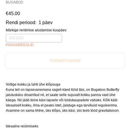
BUGABOO
€
45.00
Rendi periood:
1 päev
Märkige rentimise alustamise kuupäev
PAGASIREEGLID
VORMISTAMINE
Voltige kokku ja lahti ühe klõpsuga
Kuna teil on lapsevanemana sageli käed tööd täis, on Bugaboo Butterfly
jalutuskäru disainitud nii, et saate selle sujuvalt kokku panna vaid ühe
käega. Nii jääb teine käsi lapsele või toidukaupadele vabaks. Kõik käib
ideaalselt kokku, ilma et peaks istet, jalatuge ega tarvikuid reguleerima.
Avamine on sama lihtne, üks klõps, üks käsi, siis teeb tööd gravitatsioon.
Ideaalne reisimiseks