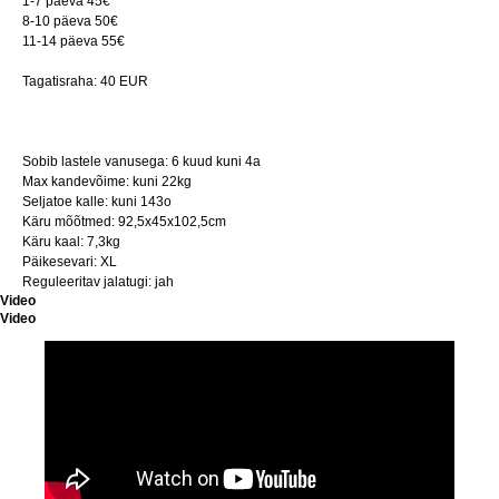
1-7 päeva 45€
8-10 päeva 50€
11-14 päeva 55€
Tagatisraha: 40 EUR
Sobib lastele vanusega: 6 kuud kuni 4a
Max kandevõime: kuni 22kg
Seljatoe kalle: kuni 143o
Käru mõõtmed: 92,5x45x102,5cm
Käru kaal: 7,3kg
Päikesevari: XL
Reguleeritav jalatugi: jah
Video
Video