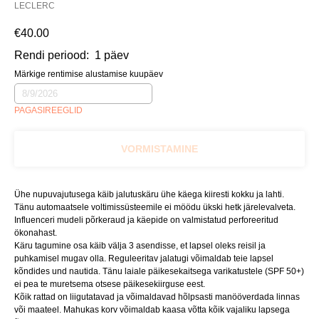
LECLERC
€
40.00
Rendi periood:
1 päev
Märkige rentimise alustamise kuupäev
PAGASIREEGLID
VORMISTAMINE
Ühe nupuvajutusega käib jalutuskäru ühe käega kiiresti kokku ja lahti.
Tänu automaatsele voltimissüsteemile ei möödu ükski hetk järelevalveta.
Influenceri mudeli põrkeraud ja käepide on valmistatud perforeeritud
ökonahast.
Käru tagumine osa käib välja 3 asendisse, et lapsel oleks reisil ja
puhkamisel mugav olla. Reguleeritav jalatugi võimaldab teie lapsel
kõndides und nautida. Tänu laiale päikesekaitsega varikatustele (SPF 50+)
ei pea te muretsema otsese päikesekiirguse eest.
Kõik rattad on liigutatavad ja võimaldavad hõlpsasti manööverdada linnas
või maateel. Mahukas korv võimaldab kaasa võtta kõik vajaliku lapsega