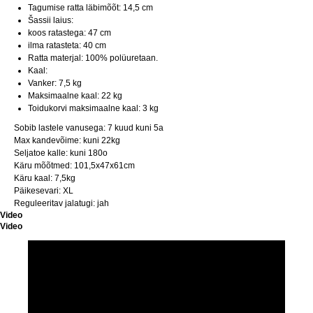
Tagumise ratta läbimõõt: 14,5 cm
Šassii laius:
koos ratastega: 47 cm
ilma ratasteta: 40 cm
Ratta materjal: 100% polüuretaan.
Kaal:
Vanker: 7,5 kg
Maksimaalne kaal: 22 kg
Toidukorvi maksimaalne kaal: 3 kg
Sobib lastele vanusega: 7 kuud kuni 5a
Max kandevõime: kuni 22kg
Seljatoe kalle: kuni 180o
Käru mõõtmed: 101,5x47x61cm
Käru kaal: 7,5kg
Päikesevari: XL
Reguleeritav jalatugi: jah
Video
Video