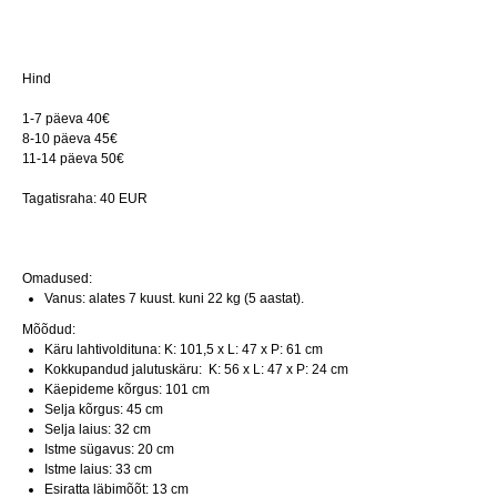
Hind
1-7 päeva 40€
8-10 päeva 45€
11-14 päeva 50€
Tagatisraha: 40 EUR
Omadused:
Vanus: alates 7 kuust. kuni 22 kg (5 aastat).
Mõõdud:
Käru lahtivoldituna: K: 101,5 x L: 47 x P: 61 cm
Kokkupandud jalutuskäru: K: 56 x L: 47 x P: 24 cm
Käepideme kõrgus: 101 cm
Selja kõrgus: 45 cm
Selja laius: 32 cm
Istme sügavus: 20 cm
Istme laius: 33 cm
Esiratta läbimõõt: 13 cm