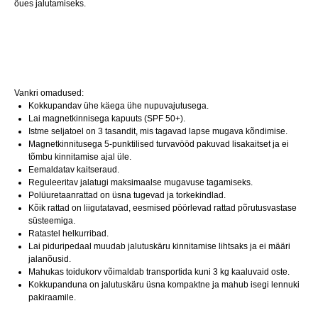
õues jalutamiseks.
Vankri omadused:
Kokkupandav ühe käega ühe nupuvajutusega.
Lai magnetkinnisega kapuuts (SPF 50+).
Istme seljatoel on 3 tasandit, mis tagavad lapse mugava kõndimise.
Magnetkinnitusega 5-punktilised turvavööd pakuvad lisakaitset ja ei
tõmbu kinnitamise ajal üle.
Eemaldatav kaitseraud.
Reguleeritav jalatugi maksimaalse mugavuse tagamiseks.
Polüuretaanrattad on üsna tugevad ja torkekindlad.
Kõik rattad on liigutatavad, eesmised pöörlevad rattad põrutusvastase
süsteemiga.
Ratastel helkurribad.
Lai piduripedaal muudab jalutuskäru kinnitamise lihtsaks ja ei määri
jalanõusid.
Mahukas toidukorv võimaldab transportida kuni 3 kg kaaluvaid oste.
Kokkupanduna on jalutuskäru üsna kompaktne ja mahub isegi lennuki
pakiraamile.