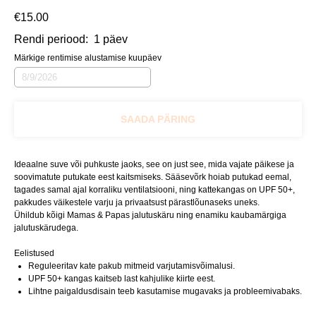
€
15.00
Rendi periood:
1 päev
Märkige rentimise alustamise kuupäev
SAADA PÄRING
Ideaalne suve või puhkuste jaoks, see on just see, mida vajate päikese ja
soovimatute putukate eest kaitsmiseks. Sääsevõrk hoiab putukad eemal,
tagades samal ajal korraliku ventilatsiooni, ning kattekangas on UPF 50+,
pakkudes väikestele varju ja privaatsust pärastlõunaseks uneks.
Ühildub kõigi Mamas & Papas jalutuskäru ning enamiku kaubamärgiga
jalutuskärudega.
Eelistused
Reguleeritav kate pakub mitmeid varjutamisvõimalusi.
UPF 50+ kangas kaitseb last kahjulike kiirte eest.
Lihtne paigaldusdisain teeb kasutamise mugavaks ja probleemivabaks.