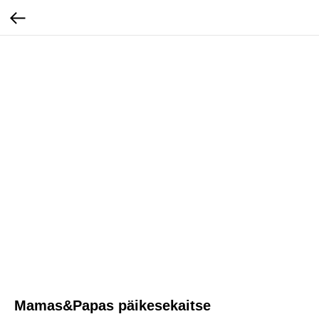
Mamas&Papas päikesekaitse