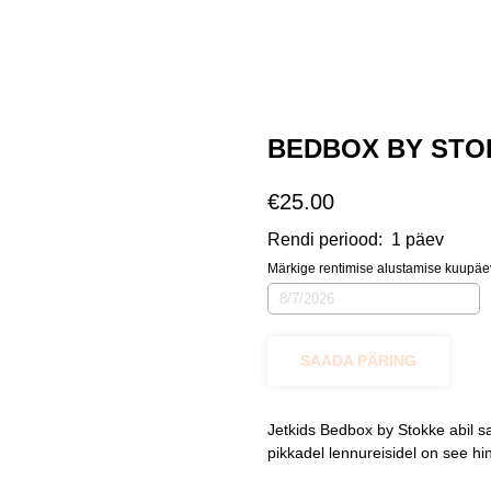
BEDBOX BY STO
€
25.00
Rendi periood:
1 päev
Märkige rentimise alustamise kuupäe
SAADA PÄRING
Jetkids Bedbox by Stokke abil s
pikkadel lennureisidel on see h