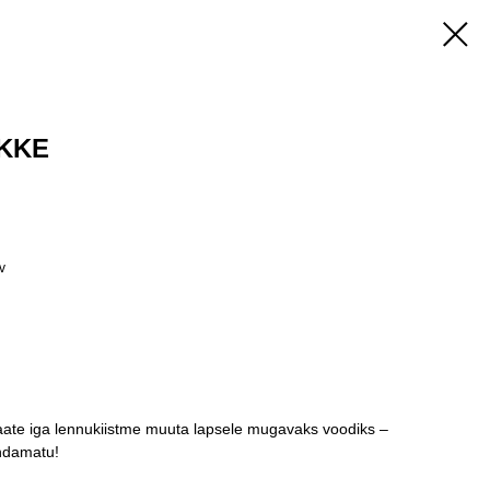
KKE
v
aate iga lennukiistme muuta lapsele mugavaks voodiks –
indamatu!