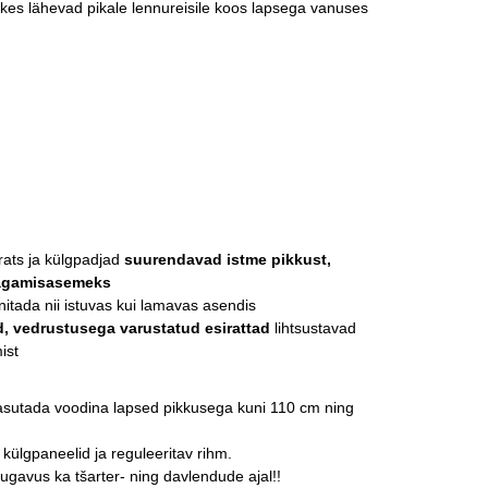
es lähevad pikale lennureisile koos lapsega vanuses
ats ja külgpadjad
suurendavad istme pikkust,
agamisasemeks
itada nii istuvas kui lamavas asendis
, vedrustusega varustatud esirattad
lihtsustavad
ist
sutada voodina lapsed pikkusega kuni 110 cm ning
külgpaneelid ja reguleeritav rihm.
ugavus ka tšarter- ning davlendude ajal!!