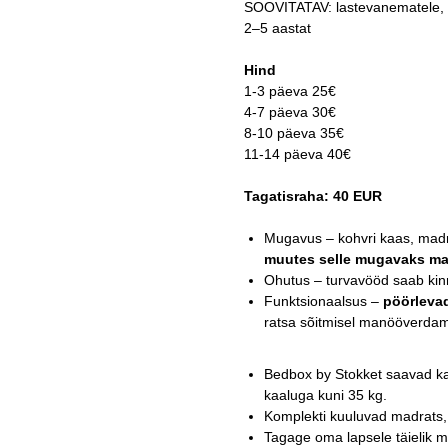
SOOVITATAV: lastevanematele, k
2–5 aastat
Hind
1-3 päeva 25€
4-7 päeva 30€
8-10 päeva 35€
11-14 päeva 40€
Tagatisraha: 40 EUR
Mugavus – kohvri kaas, madr
muutes selle mugavaks m
Ohutus – turvavööd saab kinn
Funktsionaalsus –
pöörlevad
ratsa sõitmisel manööverdam
Bedbox by Stokket saavad ka
kaaluga kuni 35 kg.
Komplekti kuuluvad madrats, 
Tagage oma lapsele täielik m