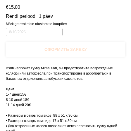
€
15.00
Rendi periood:
1 päev
Märkige rentimise alustamise kuupäev
ОФОРМИТЬ ЗАЯВКУ
Взяв напрокат сумку Mima Xari, вы предотвратите повреждение
коляски или автокресла при транспортировке в аэропортах и в
багажных отделениях автобусов и самолетов.
Цена
1-7 дней15€
8-10 дней 18€
11-14 дней 20€
• Размеры в открытом виде: 88 х 51 х 30 см.
• Размеры в закрытом виде 17 х 51 х 30 см.
• Два встроенных колеса позволяют легко переносить сумку одной